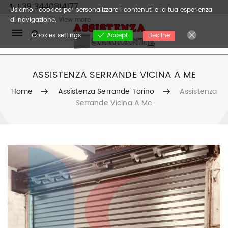
+39 3440814177
Usiamo i cookies per personalizzare i contenuti e la tua esperienza
di navigazione.
View more
Mobile
Cookies settings
Decline
Accept
navigation
ASSISTENZA SERRANDE VICINA A ME
Home
Assistenza Serrande Torino
Assistenza
Serrande Vicina A Me
Skip to content