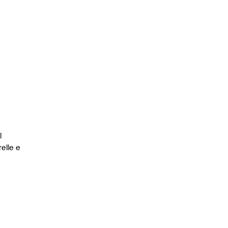
l
elle e