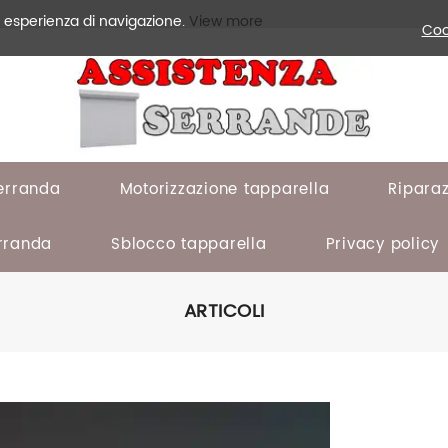
a esperienza di navigazione.
View more
Coo
serranda
Motorizzazione tapparella
Ripara
rranda
Sblocco tapparella
Privacy policy
ARTICOLI