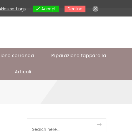
kies settings
Accept
Decline
zione serranda
Riparazione tapparella
Articoli