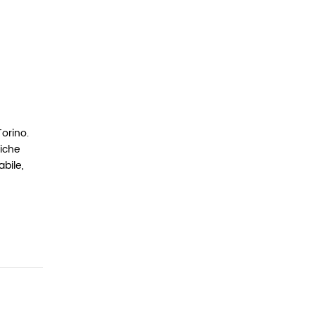
Torino.
tiche
abile,