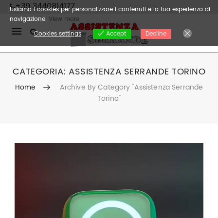
+39 3440814177
Usiamo i cookies per personalizzare i contenuti e la tua esperienza di
navigazione.
View more
Mobile
Cookies settings
Decline
Accept
navigation
CATEGORIA:
ASSISTENZA SERRANDE TORINO
Home
Archive By Category "assistenza Serrande
Torino"
Skip to content