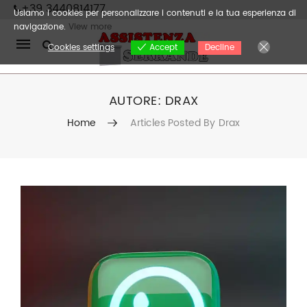
+39 3440814177
Usiamo i cookies per personalizzare i contenuti e la tua esperienza di
navigazione.
View more
Mobile
Cookies settings
Decline
Accept
navigation
AUTORE:
DRAX
Home
Articles Posted By Drax
Skip to content